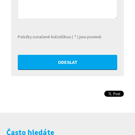
Položky označené hvězdičkou (
*
) jsou povinné.
ODESLAT
Formulář
se
nepodařilo
odeslat.
Často hledáte