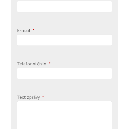
E-mail
*
Telefonní číslo
*
Text zprávy
*