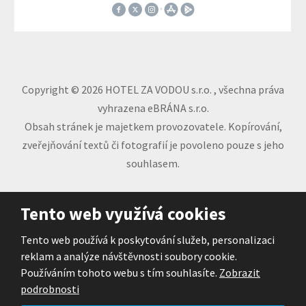
Copyright © 2026 HOTEL ZA VODOU s.r.o. , všechna práva
vyhrazena eBRÁNA s.r.o.
Obsah stránek je majetkem provozovatele. Kopírování,
zveřejňování textů či fotografií je povoleno pouze s jeho
souhlasem.
Tento web je chráněn pomocí Google ReCAPTCHA a
Tento web využívá cookies
platí pro něj
zásady ochrany osobních údajů
a
smluvní podmínky
Tento web používá k poskytování služeb, personalizaci
společnosti Google.
reklam a analýze návštěvnosti soubory cookie.
Používáním tohoto webu s tím souhlasíte.
Zobrazit
podrobnosti